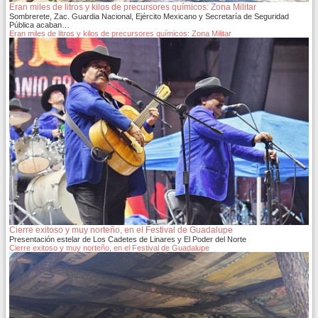
Eran miles de litros y kilos de precursores químicos: Zona Militar
Sombrerete, Zac. Guardia Nacional, Ejército Mexicano y Secretaría de Seguridad
Pública acaban…
Eran miles de litros y kilos de precursores químicos: Zona Militar
Cierre exitoso y muy norteño, en el Festival de Guadalupe
Presentación estelar de Los Cadetes de Linares y El Poder del Norte
Cierre exitoso y muy norteño, en el Festival de Guadalupe