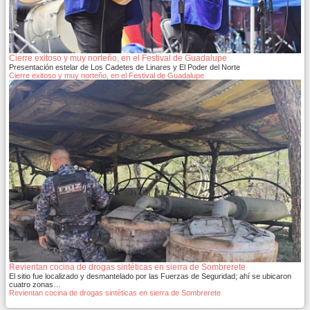
Cierre exitoso y muy norteño, en el Festival de Guadalupe
Presentación estelar de Los Cadetes de Linares y El Poder del Norte
Cierre exitoso y muy norteño, en el Festival de Guadalupe
Revientan cocina de drogas sintéticas en sierra de Sombrerete
El sitio fue localizado y desmantelado por las Fuerzas de Seguridad; ahí se ubicaron
cuatro zonas…
Revientan cocina de drogas sintéticas en sierra de Sombrerete