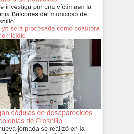
le investiga por una víctimaen la
onia Balcones del municipio de
snillo
lyn será procesada como coautora
homicidio
an cédulas de desaparecidos
colonias de Fresnillo
nueva jornada se realizó en la