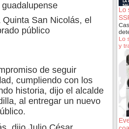
l guadalupense
Lo 
SSP
a Quinta San Nicolás, el
Cas
brado público
det
Lo 
y t
mpromiso de seguir
dad, cumpliendo con los
o historia, dijo el alcalde
lla, al entregar un nuevo
úblico.
Eve
s, dijo Julio César
coa