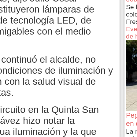
Se 
tituyeron lámparas de
col
 de tecnología LED, de
Fre
Eve
migables con el medio
de 
continuó el alcalde, no
ondiciones de iluminación y
 con la salud visual de
tas.
rcuito en la Quinta San
Peg
ávez hizo notar la
en 
gua iluminación y la que
La 