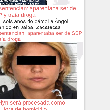
sentencian: aparentaba ser de
 y traía droga
i seis años de cárcel a Ángel,
enido en Jalpa, Zacatecas
sentencian: aparentaba ser de SSP
raía droga
lyn será procesada como
utora de homicidio