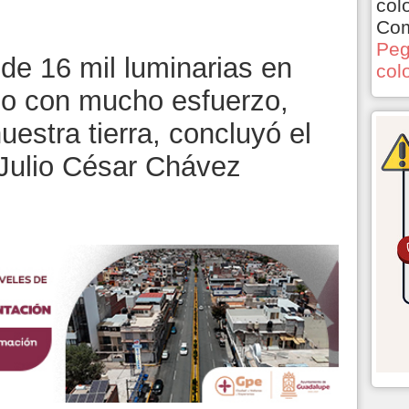
col
Com
Peg
de 16 mil luminarias en
col
izo con mucho esfuerzo,
estra tierra, concluyó el
Julio César Chávez