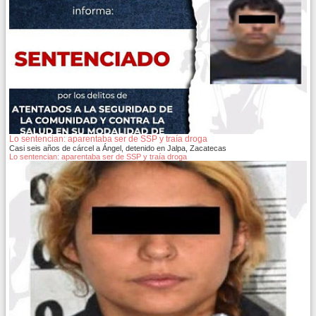
Lo sentencian: aparentaba ser de SSP y traía droga
Casi seis años de cárcel a Ángel, detenido en Jalpa, Zacatecas
Lo sentencian: aparentaba ser de SSP y traía droga