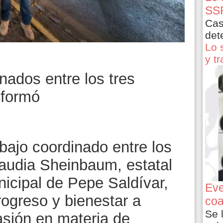
SSP
Cas
det
Lo 
y t
nados entre los tres
nformó
bajo coordinado entre los
laudia Sheinbaum, estatal
icipal de Pepe Saldívar,
Eve
ogreso y bienestar a
coa
Se 
sión en materia de