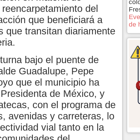
col
l reencarpetamiento del
Fre
Eve
acción que beneficiará a
de 
 que transitan diariamente
eria.
turna bajo el puente de
calde Guadalupe, Pepe
oyo que el municipio ha
a Presidenta de México, y
atecas, con el programa de
, avenidas y carreteras, lo
ctividad vial tanto en la
comunidades del