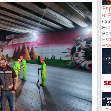
Esp
el 
Con
El 
Boh
Esp
Fes
Lo 