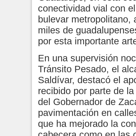
conectividad vial con e
bulevar metropolitano, 
miles de guadalupenses
por esta importante art
En una supervisión noc
Tránsito Pesado, el al
Saldívar, destacó el ap
recibido por parte de l
del Gobernador de Zac
pavimentación en calles
que ha mejorado la cone
cabecera como en las 