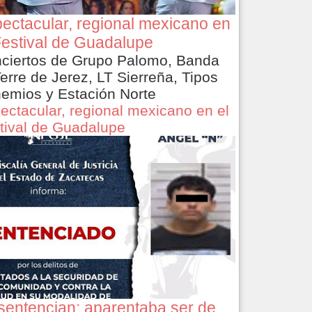
ectacular, regional mexicano en
Festival de Guadalupe
ciertos de Grupo Palomo, Banda
Terre de Jerez, LT Sierreña, Tipos
emios y Estación Norte
ectacular, regional mexicano en el
tival de Guadalupe
sentencian: aparentaba ser de