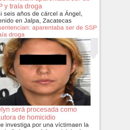
 y traía droga
i seis años de cárcel a Ángel,
enido en Jalpa, Zacatecas
sentencian: aparentaba ser de SSP
raía droga
lyn será procesada como
utora de homicidio
le investiga por una víctimaen la