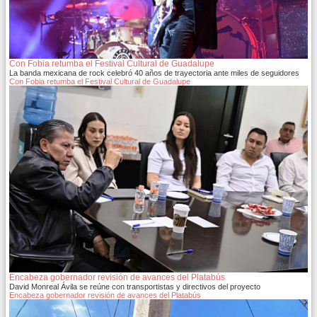
Con Fobia retumba el Festival Cultural de Guadalupe
La banda mexicana de rock celebró 40 años de trayectoria ante miles de seguidores
Con Fobia retumba el Festival Cultural de Guadalupe
Encabeza gobernador revisión de avances del Platabús
David Monreal Ávila se reúne con transportistas y directivos del proyecto
Encabeza gobernador revisión de avances del Platabús