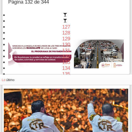
Página 132 de 344
127
128
129
130
131
132
133
134
135
136
Lo
último