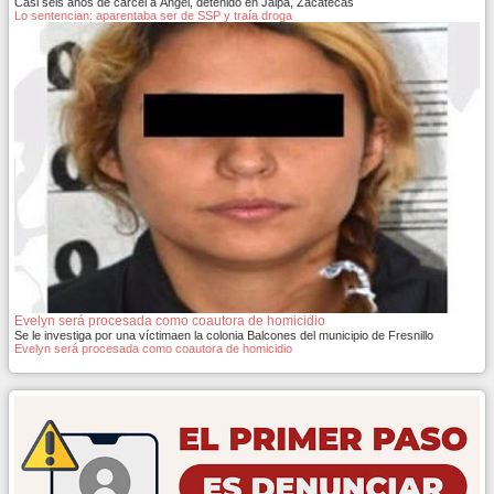
Casi seis años de cárcel a Ángel, detenido en Jalpa, Zacatecas
Lo sentencian: aparentaba ser de SSP y traía droga
Evelyn será procesada como coautora de homicidio
Se le investiga por una víctimaen la colonia Balcones del municipio de Fresnillo
Evelyn será procesada como coautora de homicidio