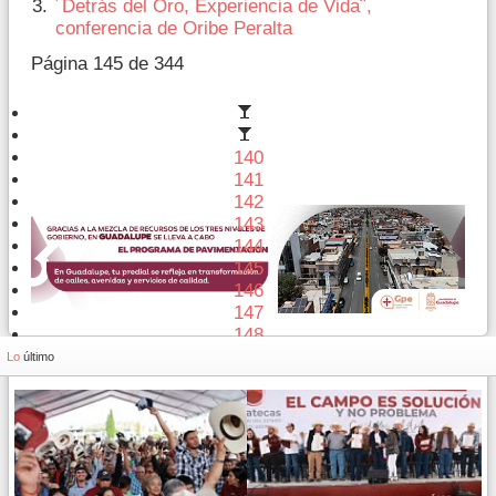
´Detrás del Oro, Experiencia de Vida¨,
conferencia de Oribe Peralta
Página 145 de 344
140
141
142
143
144
145
146
147
148
149
Lo
último