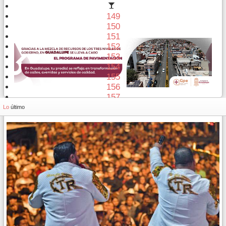
149
150
151
152
153
154
155
156
157
158
Lo
último