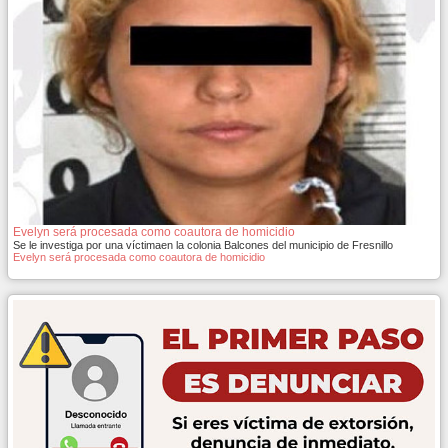
Evelyn será procesada como coautora de homicidio
Se le investiga por una víctimaen la colonia Balcones del municipio de Fresnillo
Evelyn será procesada como coautora de homicidio