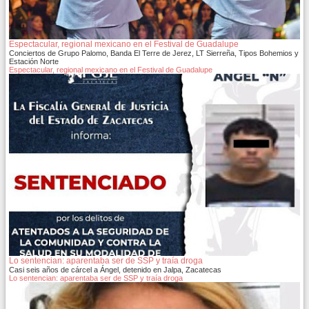
Espectacular, regional mexicano en el Festival de Guadalupe
Conciertos de Grupo Palomo, Banda El Terre de Jerez, LT Sierreña, Tipos Bohemios y
Estación Norte
Espectacular, regional mexicano en el Festival de Guadalupe
Lo sentencian: aparentaba ser de SSP y traía droga
Casi seis años de cárcel a Ángel, detenido en Jalpa, Zacatecas
Lo sentencian: aparentaba ser de SSP y traía droga