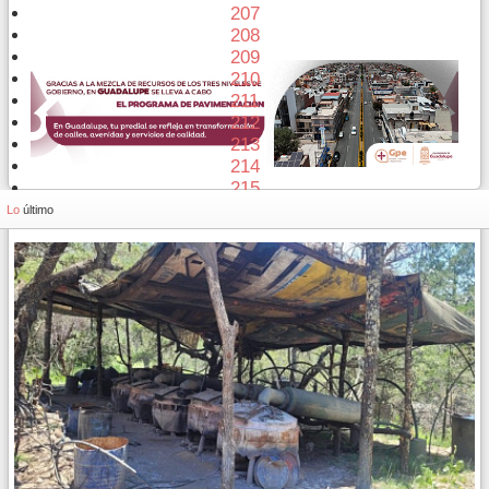
207
208
209
210
211
212
213
214
215
216
Lo
último