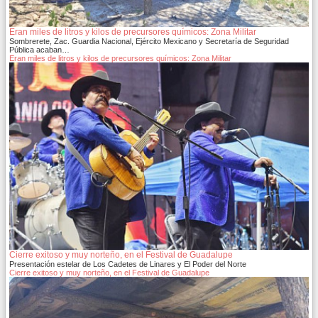
Eran miles de litros y kilos de precursores químicos: Zona Militar
Sombrerete, Zac. Guardia Nacional, Ejército Mexicano y Secretaría de Seguridad
Pública acaban…
Eran miles de litros y kilos de precursores químicos: Zona Militar
Cierre exitoso y muy norteño, en el Festival de Guadalupe
Presentación estelar de Los Cadetes de Linares y El Poder del Norte
Cierre exitoso y muy norteño, en el Festival de Guadalupe