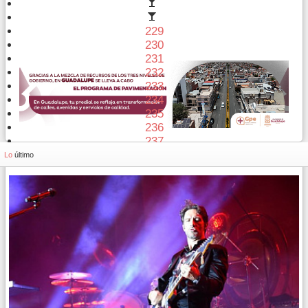
229
230
231
232
233
234
235
236
237
238
Lo
último