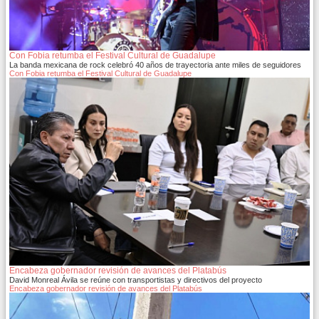
Con Fobia retumba el Festival Cultural de Guadalupe
La banda mexicana de rock celebró 40 años de trayectoria ante miles de seguidores
Con Fobia retumba el Festival Cultural de Guadalupe
Encabeza gobernador revisión de avances del Platabús
David Monreal Ávila se reúne con transportistas y directivos del proyecto
Encabeza gobernador revisión de avances del Platabús