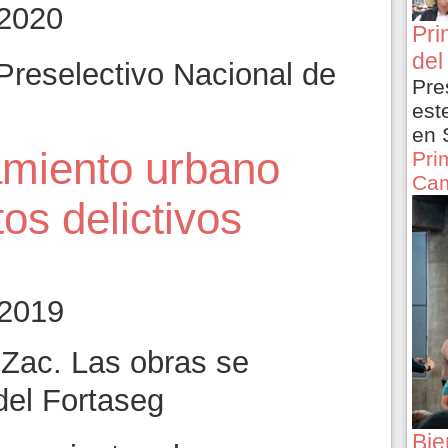
 2020
Pri
del
Preselectivo Nacional de
Pre
est
en 
amiento urbano
Pri
Cam
os delictivos
 2019
Zac. Las obras se
del Fortaseg
Bie