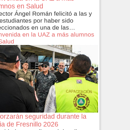
mnos en Salud
rector Ángel Román felicitó a las y
 estudiantes por haber sido
eccionados en una de las…
nvenida en la UAZ a más alumnos
Salud
orzarán seguridad durante la
ia de Fresnillo 2026