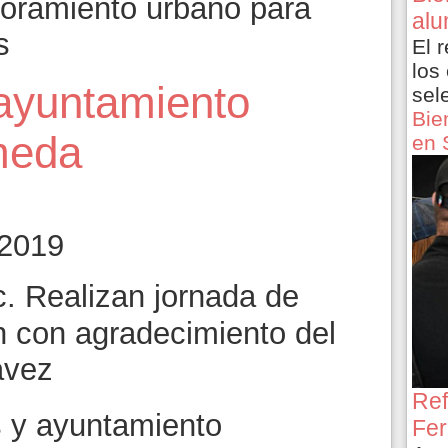
oramiento urbano para
alu
s
El 
los
 ayuntamiento
sel
Bie
meda
en 
 2019
. Realizan jornada de
ón con agradecimiento del
ávez
Ref
s y ayuntamiento
Fer