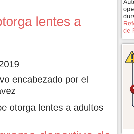
Aut
ope
dur
torga lentes a
Ref
de 
 2019
uvo encabezado por el
ávez
 otorga lentes a adultos