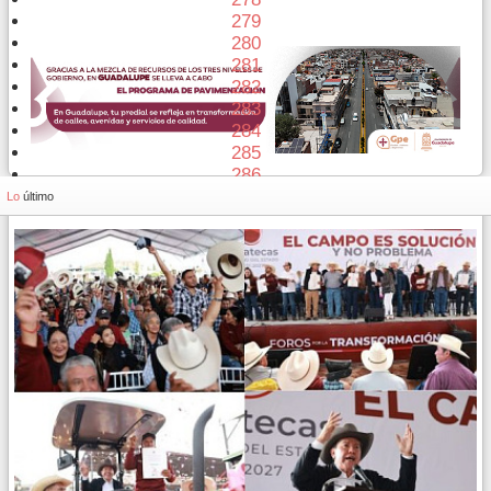
279
280
281
282
283
284
285
286
287
Lo
último