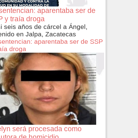
sentencian: aparentaba ser de
 y traía droga
i seis años de cárcel a Ángel,
enido en Jalpa, Zacatecas
sentencian: aparentaba ser de SSP
raía droga
lyn será procesada como
utora de homicidio