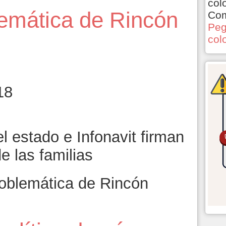
col
emática de Rincón
Com
Peg
col
18
 estado e Infonavit firman
e las familias
oblemática de Rincón