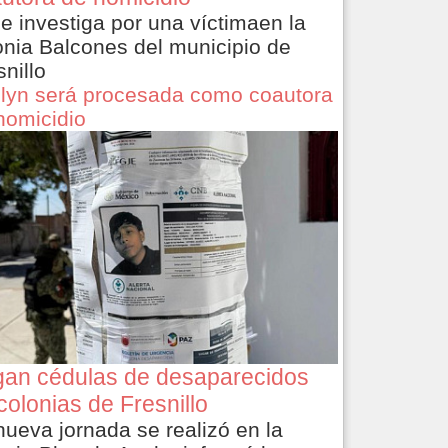
le investiga por una víctimaen la
onia Balcones del municipio de
snillo
lyn será procesada como coautora
homicidio
an cédulas de desaparecidos
colonias de Fresnillo
nueva jornada se realizó en la