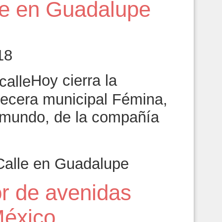
lle en Guadalupe
18
Hoy cierra la
becera municipal Fémina,
 mundo, de la compañía
Calle en Guadalupe
or de avenidas
México