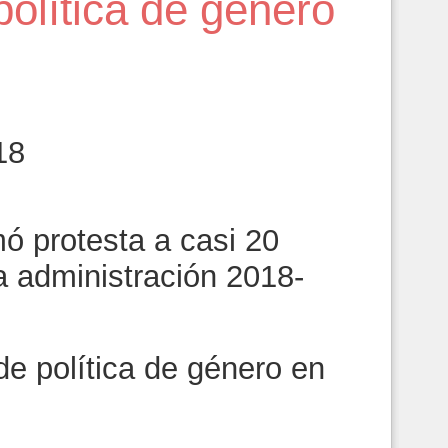
olítica de género
18
ó protesta a casi 20
a administración 2018-
e política de género en