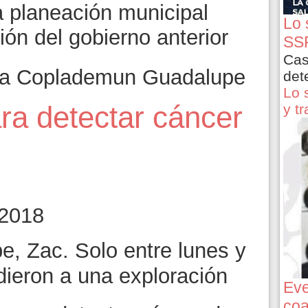
 planeación municipal
Lo 
ión del gobierno anterior
SSP
Cas
sta Coplademun Guadalupe
det
Lo 
ra detectar cáncer
y t
 2018
, Zac. Solo entre lunes y
ieron a una exploración
Eve
coa