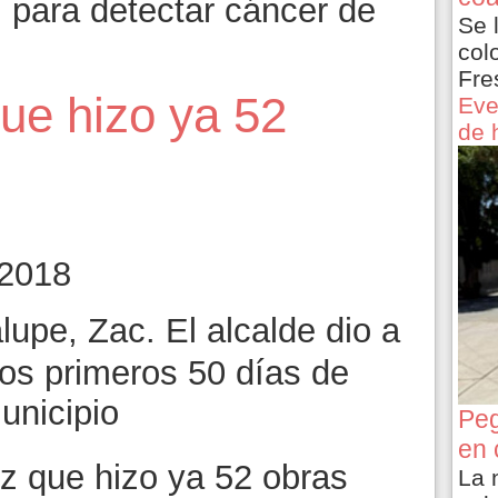
 para detectar cáncer de
Se 
col
Fre
ue hizo ya 52
Eve
de 
 2018
upe, Zac. El alcalde dio a
los primeros 50 días de
unicipio
Peg
en 
z que hizo ya 52 obras
La 