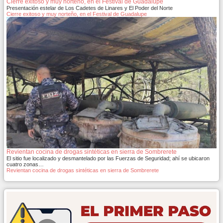
Cierre exitoso y muy norteño, en el Festival de Guadalupe
Presentación estelar de Los Cadetes de Linares y El Poder del Norte
Cierre exitoso y muy norteño, en el Festival de Guadalupe
Revientan cocina de drogas sintéticas en sierra de Sombrerete
El sitio fue localizado y desmantelado por las Fuerzas de Seguridad; ahí se ubicaron
cuatro zonas…
Revientan cocina de drogas sintéticas en sierra de Sombrerete