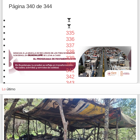
Página 340 de 344
335
336
337
338
339
340
341
342
343
344
Lo
último