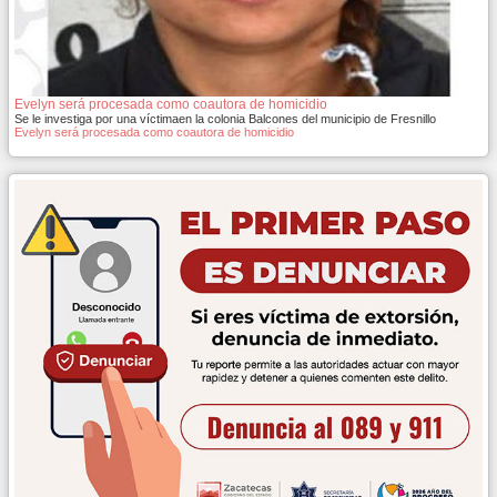
Evelyn será procesada como coautora de homicidio
Se le investiga por una víctimaen la colonia Balcones del municipio de Fresnillo
Evelyn será procesada como coautora de homicidio