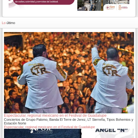
Lo
último
Espectacular, regional mexicano en el Festival de Guadalupe
Conciertos de Grupo Palomo, Banda El Terre de Jerez, LT Sierreña, Tipos Bohemios y
Estación Norte
Espectacular, regional mexicano en el Festival de Guadalupe