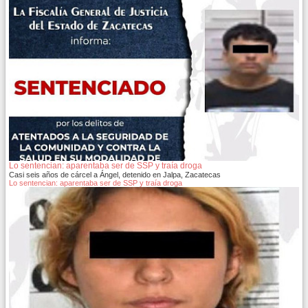
Lo sentencian: aparentaba ser de SSP y traía droga
Casi seis años de cárcel a Ángel, detenido en Jalpa, Zacatecas
Lo sentencian: aparentaba ser de SSP y traía droga