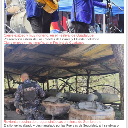
Cierre exitoso y muy norteño, en el Festival de Guadalupe
Presentación estelar de Los Cadetes de Linares y El Poder del Norte
Cierre exitoso y muy norteño, en el Festival de Guadalupe
Revientan cocina de drogas sintéticas en sierra de Sombrerete
El sitio fue localizado y desmantelado por las Fuerzas de Seguridad; ahí se ubicaron