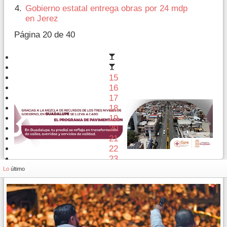
Gobierno estatal entrega obras por 24 mdp
en Jerez
Página 20 de 40
15
16
17
18
19
20
21
22
23
24
Lo
último