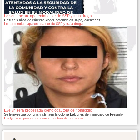
Lo sentencian: aparentaba ser de SSP y traía droga
Casi seis años de cárcel a Ángel, detenido en Jalpa, Zacatecas
Lo sentencian: aparentaba ser de SSP y traía droga
Evelyn será procesada como coautora de homicidio
Se le investiga por una víctimaen la colonia Balcones del municipio de Fresnillo
Evelyn será procesada como coautora de homicidio