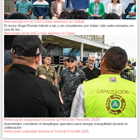
Bienvenida en la UAZ a más alumnos en Salud
El rector Ángel Román felicitó a las y los estudiantes por haber sido seleccionados en
una de las…
Bienvenida en la UAZ a más alumnos en Salud
Reforzarán seguridad durante la Feria de Fresnillo 2026
Autoridades coordinan el despliegue operativo para otorgar tranquilidad durante la
celebración
Reforzarán seguridad durante la Feria de Fresnillo 2026