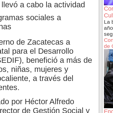
 llevó a cabo la actividad
Con
Cul
gramas sociales a
La 
onas
año
seg
Con
ierno de Zacatecas a
de 
tal para el Desarrollo
(SEDIF), benefició a más de
os, niñas, mujeres y
aliente, a través del
entes.
do por Héctor Alfredo
ector de Gestión Social y
Enc