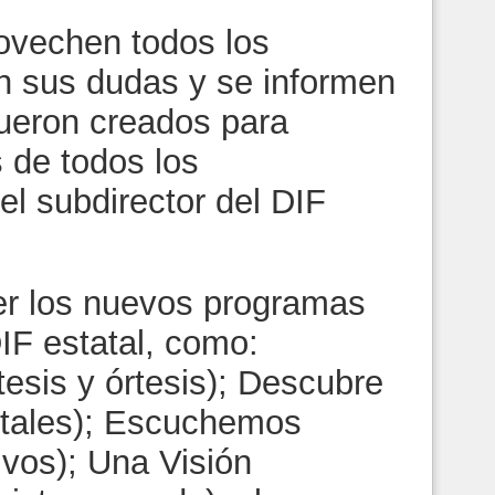
ovechen todos los
an sus dudas y se informen
ueron creados para
 de todos los
el subdirector del DIF
er los nuevos programas
IF estatal, como:
esis y órtesis); Descubre
entales); Escuchemos
ivos); Una Visión