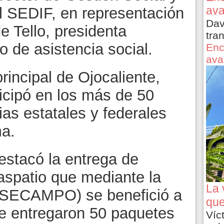
ava
l SEDIF, en representación
Dav
e Tello, presidenta
tra
o de asistencia social.
Enc
ava
principal de Ojocaliente,
icipó en los más de 50
s estatales y federales
ma.
estacó la entrega de
aspatio que mediante la
La 
(SECAMPO) se benefició a
que
e entregaron 50 paquetes
Víc