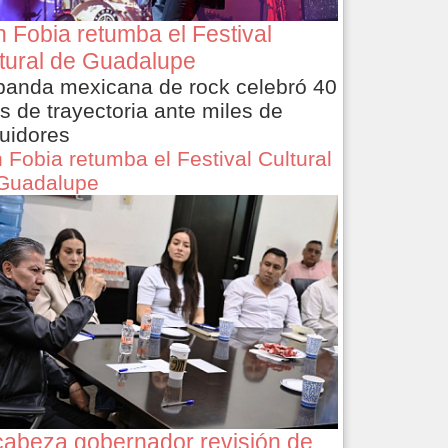
 Fobia retumba el Festival
tural de Guadalupe
banda mexicana de rock celebró 40
s de trayectoria ante miles de
uidores
 Fobia retumba el Festival Cultural
Guadalupe
abeza gobernador revisión de