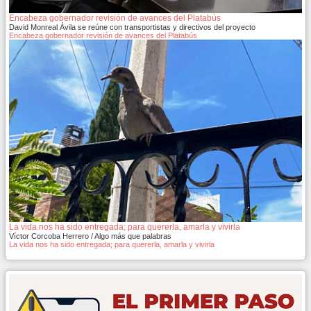
Encabeza gobernador revisión de avances del Platabús
David Monreal Ávila se reúne con transportistas y directivos del proyecto
Encabeza gobernador revisión de avances del Platabús
La vida nos ha sido entregada; para quererla, amarla y vivirla
Víctor Corcoba Herrero / Algo más que palabras
La vida nos ha sido entregada; para quererla, amarla y vivirla