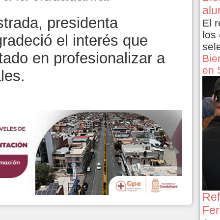
alu
strada, presidenta
El 
los
radeció el interés que
sel
tado en profesionalizar a
Bie
en 
les.
Ref
Fer