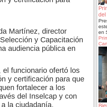
Pri
del
Pre
est
a Martínez, director
en 
Pri
e Selección y Capacitación
Cam
na audiencia pública en
el funcionario ofertó los
ón y certificación para que
uen fortalecer a los
ravés del Inselcap y con
 a la ciudadanía.
Bie