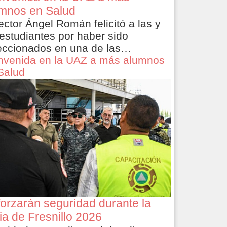
mnos en Salud
rector Ángel Román felicitó a las y
 estudiantes por haber sido
eccionados en una de las…
nvenida en la UAZ a más alumnos
Salud
orzarán seguridad durante la
ia de Fresnillo 2026