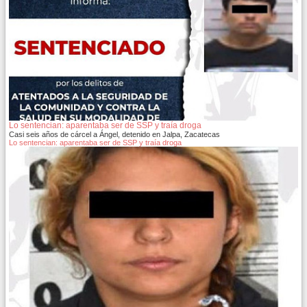
Lo sentencian: aparentaba ser de SSP y traía droga
Casi seis años de cárcel a Ángel, detenido en Jalpa, Zacatecas
Lo sentencian: aparentaba ser de SSP y traía droga