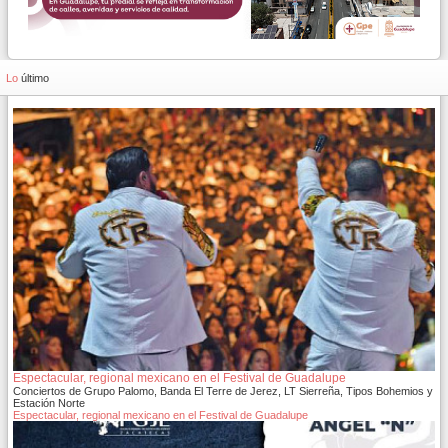
Lo
último
Espectacular, regional mexicano en el Festival de Guadalupe
Conciertos de Grupo Palomo, Banda El Terre de Jerez, LT Sierreña, Tipos Bohemios y
Estación Norte
Espectacular, regional mexicano en el Festival de Guadalupe