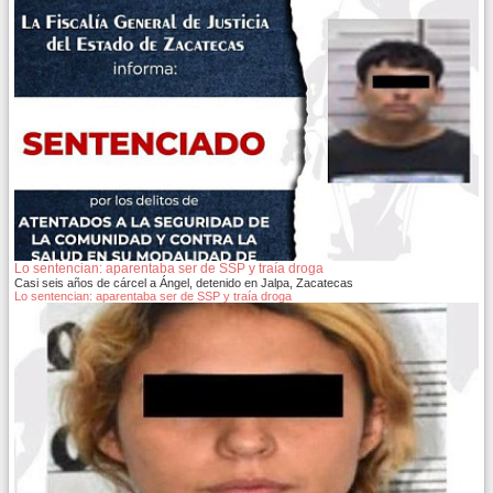
Lo sentencian: aparentaba ser de SSP y traía droga
Casi seis años de cárcel a Ángel, detenido en Jalpa, Zacatecas
Lo sentencian: aparentaba ser de SSP y traía droga