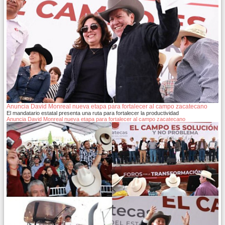
Anuncia David Monreal nueva etapa para fortalecer al campo zacatecano
El mandatario estatal presenta una ruta para fortalecer la productividad
Anuncia David Monreal nueva etapa para fortalecer al campo zacatecano