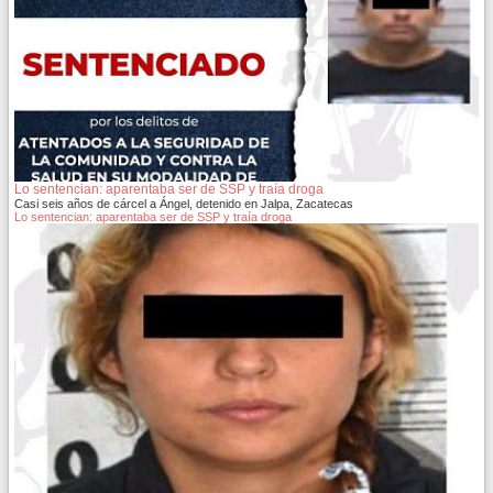
Lo sentencian: aparentaba ser de SSP y traía droga
Casi seis años de cárcel a Ángel, detenido en Jalpa, Zacatecas
Lo sentencian: aparentaba ser de SSP y traía droga