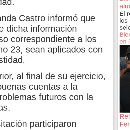
dad.
alu
El 
randa Castro informó que
los
e dicha información
sel
Bie
so correspondiente a los
en 
amo 23, sean aplicados con
stidad.
or, al final de su ejercicio,
 buenas cuentas a la
roblemas futuros con la
as.
Ref
tación participaron
Fer