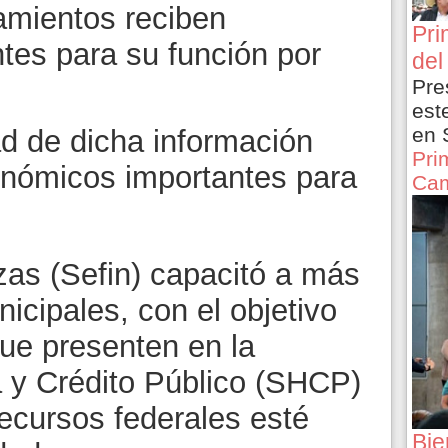
amientos reciben
Pri
tes para su función por
del
Pre
est
en 
ad de dicha información
Pri
nómicos importantes para
Cam
zas (Sefin) capacitó a más
icipales, con el objetivo
que presenten en la
 y Crédito Público (SHCP)
recursos federales esté
Bie