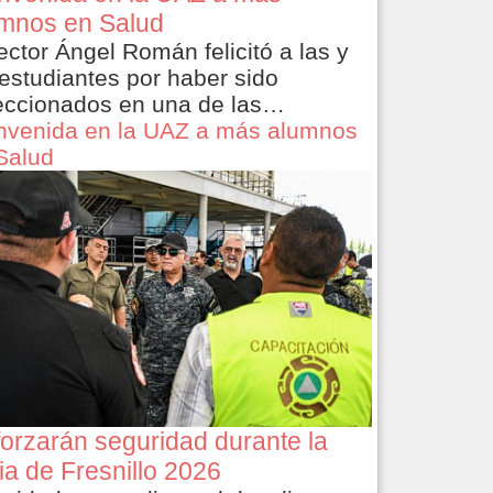
mnos en Salud
rector Ángel Román felicitó a las y
 estudiantes por haber sido
eccionados en una de las…
nvenida en la UAZ a más alumnos
Salud
orzarán seguridad durante la
ia de Fresnillo 2026