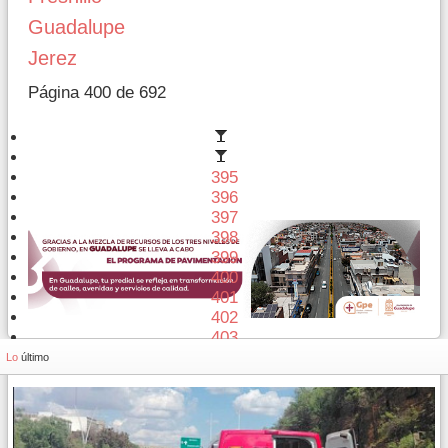
Guadalupe
Jerez
Página 400 de 692
395
396
397
398
399
400
401
402
403
404
Lo
último