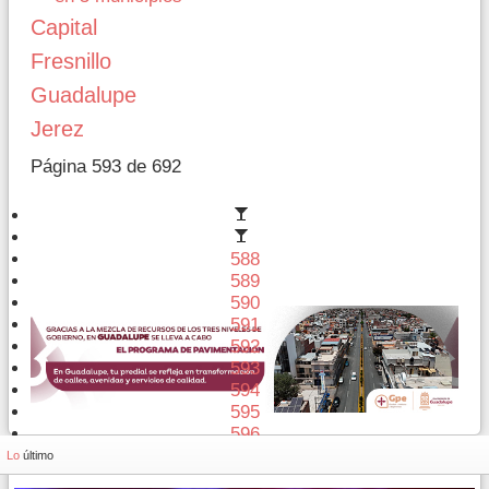
Capital
Fresnillo
Guadalupe
Jerez
Página 593 de 692
588
589
590
591
592
593
594
595
596
597
Lo
último