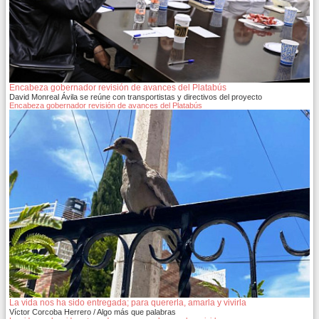
Encabeza gobernador revisión de avances del Platabús
David Monreal Ávila se reúne con transportistas y directivos del proyecto
Encabeza gobernador revisión de avances del Platabús
La vida nos ha sido entregada; para quererla, amarla y vivirla
Víctor Corcoba Herrero / Algo más que palabras