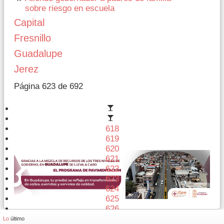
sobre riesgo en escuela
Capital
Fresnillo
Guadalupe
Jerez
Página 623 de 692
618
619
620
621
622
623
624
625
626
627
Lo
último