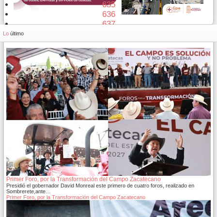
635
636
637
638
Lo
último
Primer Foro, por la Transformación del Campo Zacatecano
Presidió el gobernador David Monreal este primero de cuatro foros, realizado en
Sombrerete,ante…
Primer Foro, por la Transformación del Campo Zacatecano