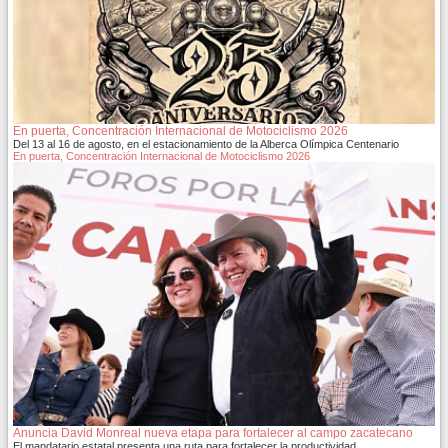
En puerta, Concentración Internacional de Motociclismo 2026
Del 13 al 16 de agosto, en el estacionamiento de la Alberca Olímpica Centenario
En puerta, Concentración Internacional de Motociclismo 2026
Anuncia David Monreal nueva etapa para fortalecer al campo zacatecano
El mandatario estatal presenta una ruta para fortalecer la productividad