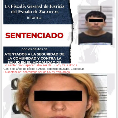
Lo sentencian: aparentaba ser de SSP y traía droga
Casi seis años de cárcel a Ángel, detenido en Jalpa, Zacatecas
Lo sentencian: aparentaba ser de SSP y traía droga