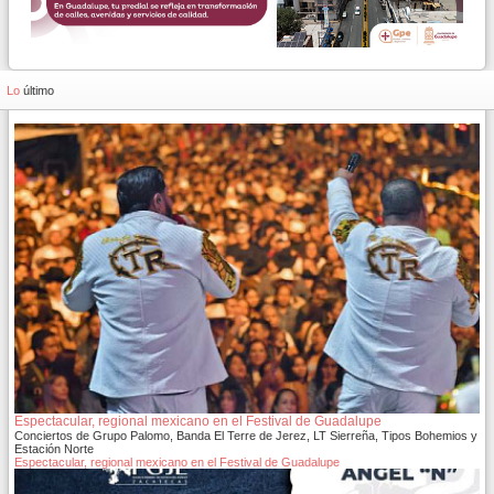
Lo
último
Espectacular, regional mexicano en el Festival de Guadalupe
Conciertos de Grupo Palomo, Banda El Terre de Jerez, LT Sierreña, Tipos Bohemios y
Estación Norte
Espectacular, regional mexicano en el Festival de Guadalupe