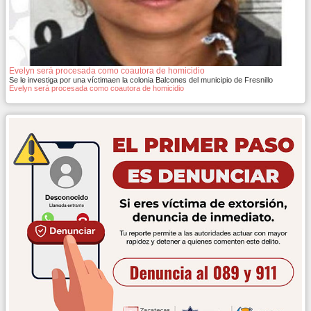
Evelyn será procesada como coautora de homicidio
Se le investiga por una víctimaen la colonia Balcones del municipio de Fresnillo
Evelyn será procesada como coautora de homicidio