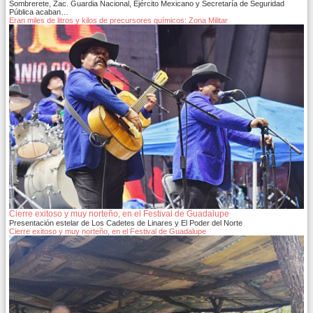
Sombrerete, Zac. Guardia Nacional, Ejército Mexicano y Secretaría de Seguridad
Pública acaban…
Eran miles de litros y kilos de precursores químicos: Zona Militar
Cierre exitoso y muy norteño, en el Festival de Guadalupe
Presentación estelar de Los Cadetes de Linares y El Poder del Norte
Cierre exitoso y muy norteño, en el Festival de Guadalupe