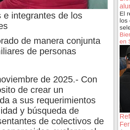
alu
El 
 e integrantes de los
los
es
sel
Bie
orado de manera conjunta
en 
iliares de personas
noviembre de 2025.- Con
ósito de crear un
a a sus requerimientos
ilidad y búsqueda de
Ref
esentantes de colectivos de
Fer