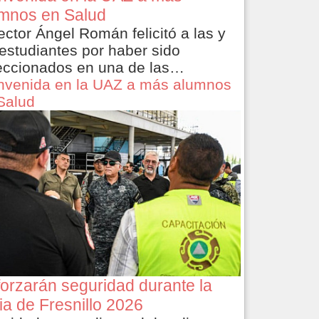
mnos en Salud
rector Ángel Román felicitó a las y
 estudiantes por haber sido
eccionados en una de las…
nvenida en la UAZ a más alumnos
Salud
orzarán seguridad durante la
ia de Fresnillo 2026