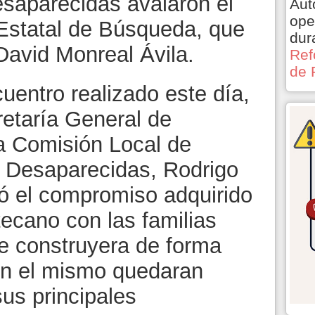
esaparecidas avalaron el
Aut
ope
Estatal de Búsqueda, que
dur
David Monreal Ávila.
Ref
de 
cuentro realizado este día,
etaría General de
la Comisión Local de
 Desaparecidas, Rodrigo
ó el compromiso adquirido
ecano con las familias
e construyera de forma
 en el mismo quedaran
us principales