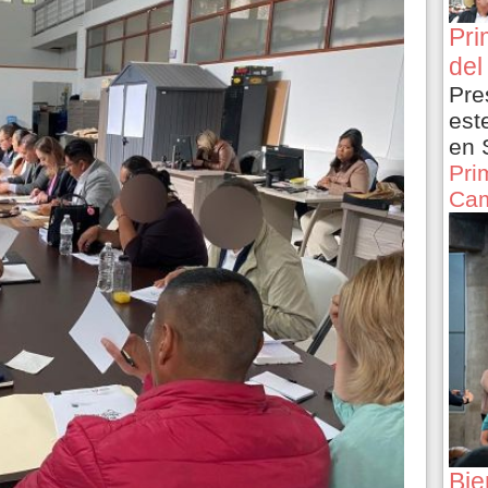
Pri
del
Pre
est
en 
Pri
Cam
Bie