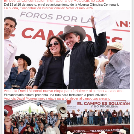
En puerta, Concentración Internacional de Motociclismo 2026
Del 13 al 16 de agosto, en el estacionamiento de la Alberca Olímpica Centenario
En puerta, Concentración Internacional de Motociclismo 2026
Anuncia David Monreal nueva etapa para fortalecer al campo zacatecano
El mandatario estatal presenta una ruta para fortalecer la productividad
Anuncia David Monreal nueva etapa para fortalecer al campo zacatecano