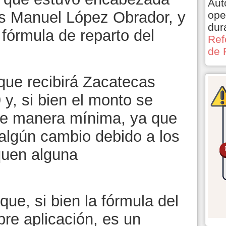
Aut
és Manuel López Obrador, y
ope
dur
 fórmula de reparto del
Ref
.
de 
que recibirá Zacatecas
y, si bien el monto se
de manera mínima, ya que
r algún cambio debido a los
quen alguna
que, si bien la fórmula del
re aplicación, es un