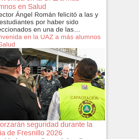
mnos en Salud
rector Ángel Román felicitó a las y
 estudiantes por haber sido
eccionados en una de las…
nvenida en la UAZ a más alumnos
Salud
orzarán seguridad durante la
ia de Fresnillo 2026