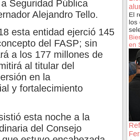
 a Seguridad Pública
alu
rnador Alejandro Tello.
El 
los
sel
18 esta entidad ejerció 145
Bie
concepto del FASP; sin
en 
rá a los 177 millones de
tirá al titular del
versión en la
ial y fortalecimiento
sistió esta noche a la
Ref
dinaria del Consejo
Fer
, que estuvo encabezada