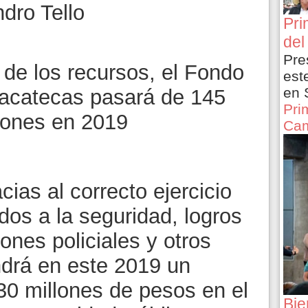
dro Tello
Pri
del
Pre
 de los recursos, el Fondo
est
en 
Zacatecas pasará de 145
Pri
lones en 2019
Cam
ias al correcto ejercicio
dos a la seguridad, logros
ones policiales y otros
ndrá en este 2019 un
0 millones de pesos en el
Bie