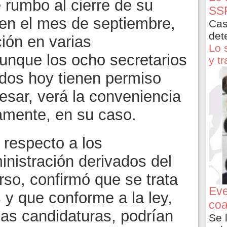
 rumbo al cierre de su
SSP
en el mes de septiembre,
Cas
det
ión en varias
Lo 
unque los ocho secretarios
y t
ados hoy tienen permiso
esar, verá la conveniencia
vamente, en su caso.
 respecto a los
nistración derivados del
rso, confirmó que se trata
Eve
 y que conforme a la ley,
coa
las candidaturas, podrían
Se 