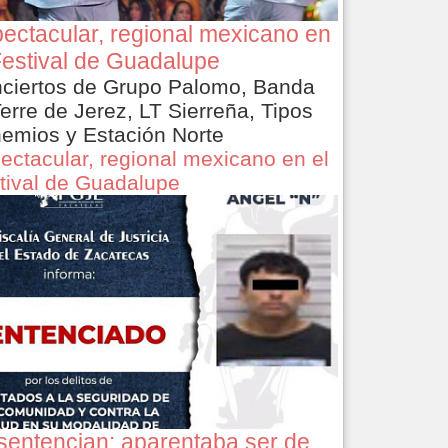
ectacular, regional mexicano en
Festival de Guadalupe
ciertos de Grupo Palomo, Banda
Terre de Jerez, LT Sierreña, Tipos
emios y Estación Norte
ectacular, regional mexicano en el
tival de Guadalupe
sentencian: aparentaba ser de