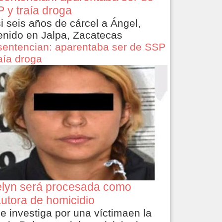
 y traía droga
i seis años de cárcel a Ángel,
enido en Jalpa, Zacatecas
sentencian: aparentaba ser de SSP
raía droga
lyn será procesada como
utora de homicidio
le investiga por una víctimaen la