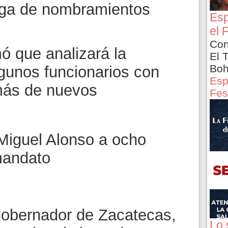
rega de nombramientos
Esp
el 
Con
ó que analizará la
El 
Boh
gunos funcionarios con
Esp
emás de nuevos
Fes
e Miguel Alonso a ocho
mandato
gobernador de Zacatecas,
Lo 