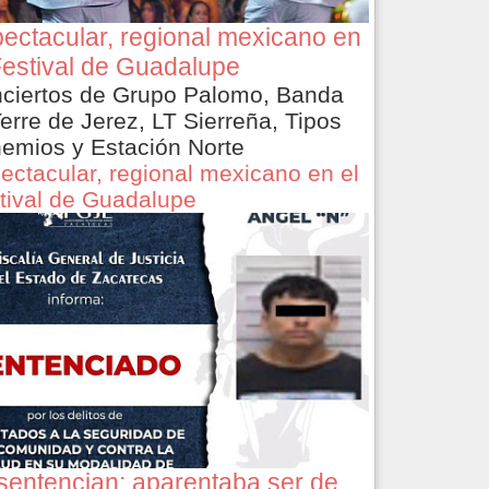
ectacular, regional mexicano en
Festival de Guadalupe
ciertos de Grupo Palomo, Banda
Terre de Jerez, LT Sierreña, Tipos
emios y Estación Norte
ectacular, regional mexicano en el
tival de Guadalupe
sentencian: aparentaba ser de