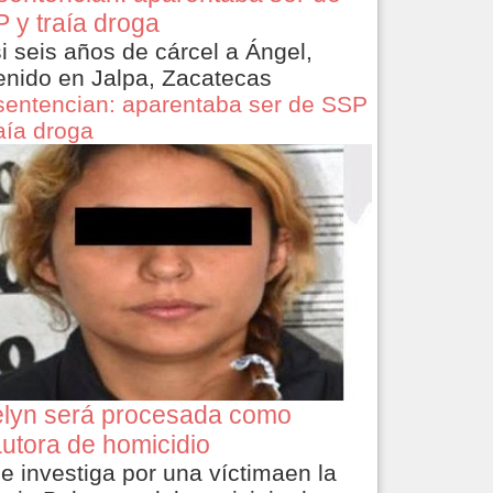
 y traía droga
i seis años de cárcel a Ángel,
enido en Jalpa, Zacatecas
sentencian: aparentaba ser de SSP
raía droga
lyn será procesada como
utora de homicidio
le investiga por una víctimaen la