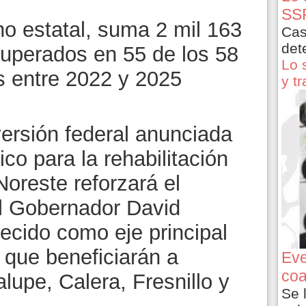
SSP
rno estatal, suma 2 mil 163
Cas
det
uperados en 55 de los 58
Lo 
s entre 2022 y 2025
y t
versión federal anunciada
co para la rehabilitación
Noreste reforzará el
el Gobernador David
ecido como eje principal
 que beneficiarán a
Eve
coa
upe, Calera, Fresnillo y
Se 