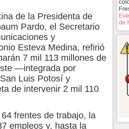
col
Fre
ina de la Presidenta de
Eve
de 
aum Pardo, el Secretario
municaciones y
nio Esteva Medina, refirió
narán 7 mil 113 millones de
ste —integrada por
San Luis Potosí y
a de intervenir 2 mil 110
4 frentes de trabajo, la
37 empleos y, hasta la