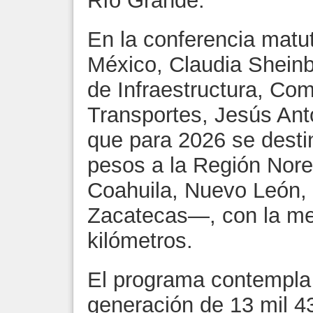
Río Grande.
En la conferencia matut
México, Claudia Sheinb
de Infraestructura, Co
Transportes, Jesús Anto
que para 2026 se desti
pesos a la Región Nore
Coahuila, Nuevo León, 
Zacatecas—, con la met
kilómetros.
El programa contempla 6
generación de 13 mil 4