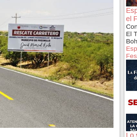
Esp
el 
Con
El 
Boh
Esp
Fes
Lo 