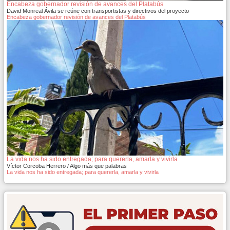
Encabeza gobernador revisión de avances del Platabús
David Monreal Ávila se reúne con transportistas y directivos del proyecto
Encabeza gobernador revisión de avances del Platabús
La vida nos ha sido entregada; para quererla, amarla y vivirla
Víctor Corcoba Herrero / Algo más que palabras
La vida nos ha sido entregada; para quererla, amarla y vivirla