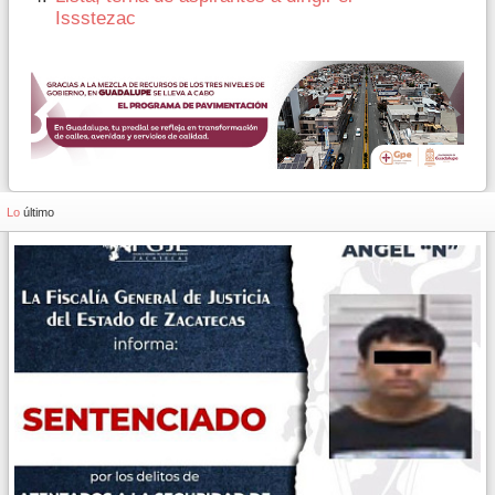
Issstezac
Lo
último