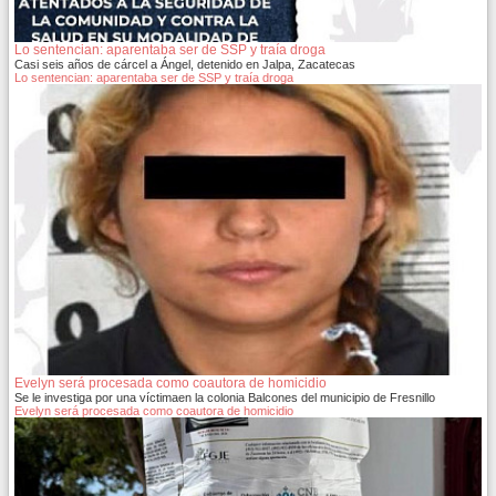
Lo sentencian: aparentaba ser de SSP y traía droga
Casi seis años de cárcel a Ángel, detenido en Jalpa, Zacatecas
Lo sentencian: aparentaba ser de SSP y traía droga
Evelyn será procesada como coautora de homicidio
Se le investiga por una víctimaen la colonia Balcones del municipio de Fresnillo
Evelyn será procesada como coautora de homicidio