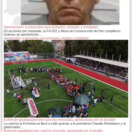
Aprehenden a presuntos secuestrador, violador y estafador
En acciones por separado, la FGJEZ y Mesa de Construcción de Paz cumplieron
órdenes de aprehensión…
Aprehenden a presuntos secuestrador, violador y estafador
Estrenan guadalupenses cancha renovada, gestionada por el alcalde
La cancha la Purísima se llevó a cabo gracias a la presidenta Claudia Sheinbaum y al
gobernador…
Estrenan guadalupenses cancha renovada, gestionada por el alcalde