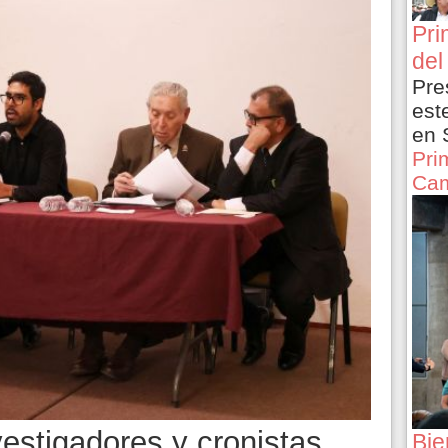
Pri
del
Pre
est
en 
Pri
Cam
estigadores y cronistas
Bie