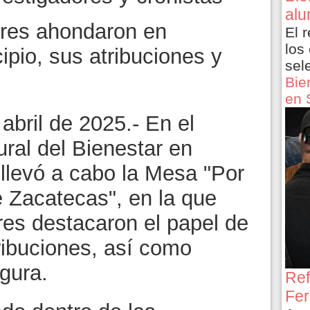
alu
ores ahondaron en
El 
los
pio, sus atribuciones y
sel
Bie
en 
abril de 2025.- En el
ural del Bienestar en
 llevó a cabo la Mesa "Por
de Zacatecas", en la que
res destacaron el papel de
ribuciones, así como
gura.
Ref
Fer