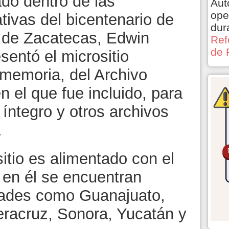
ado dentro de las
Aut
ope
ivas del bicentenario de
dur
n de Zacatecas, Edwin
Ref
de 
sentó el micrositio
memoria, del Archivo
n el que fue incluido, para
íntegro y otros archivos
.
itio es alimentado con el
 en él se encuentran
dades como Guanajuato,
eracruz, Sonora, Yucatán y