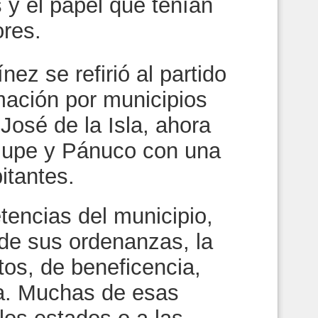
s y el papel que tenían
res.
ez se refirió al partido
ación por municipios
osé de la Isla, ahora
lupe y Pánuco con una
itantes.
encias del municipio,
 de sus ordenanzas, la
os, de beneficencia,
ía. Muchas de esas