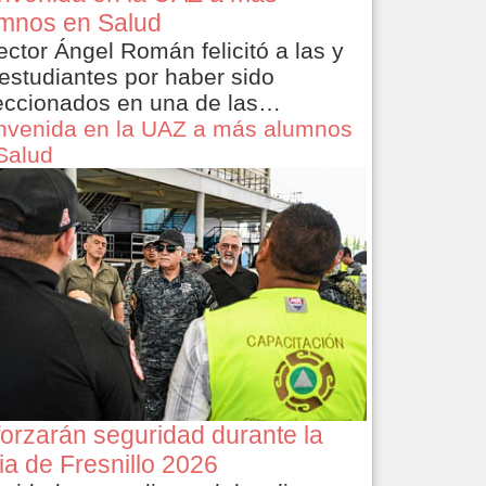
mnos en Salud
rector Ángel Román felicitó a las y
 estudiantes por haber sido
eccionados en una de las…
nvenida en la UAZ a más alumnos
Salud
orzarán seguridad durante la
ia de Fresnillo 2026