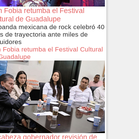
 Fobia retumba el Festival
tural de Guadalupe
banda mexicana de rock celebró 40
s de trayectoria ante miles de
uidores
 Fobia retumba el Festival Cultural
Guadalupe
abeza gobernador revisión de