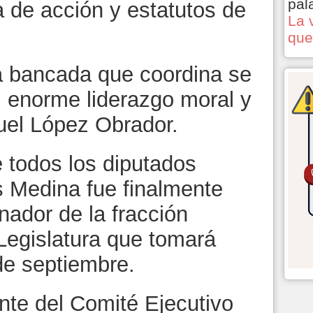
pal
a de acción y estatutos de
La 
que
 bancada que coordina se
l enorme liderazgo moral y
uel López Obrador.
 todos los diputados
s Medina fue finalmente
ador de la fracción
 Legislatura que tomará
de septiembre.
ente del Comité Ejecutivo