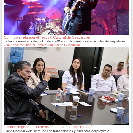
Con Fobia retumba el Festival Cultural de Guadalupe
La banda mexicana de rock celebró 40 años de trayectoria ante miles de seguidores
Con Fobia retumba el Festival Cultural de Guadalupe
Encabeza gobernador revisión de avances del Platabús
David Monreal Ávila se reúne con transportistas y directivos del proyecto