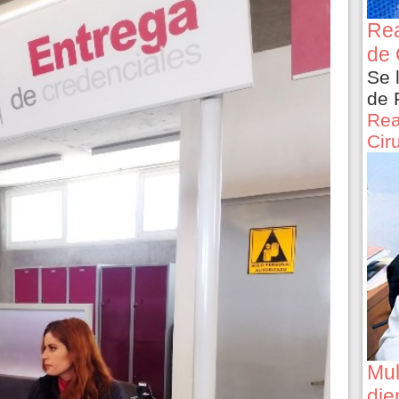
Rea
de 
Se 
de 
Rea
Cir
Mul
die