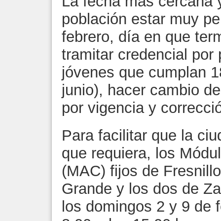
La fecha más cercana y 
población estar muy pe
febrero, día en que term
tramitar credencial por 
jóvenes que cumplan 18
junio), hacer cambio de
por vigencia y correcci
Para facilitar que la ci
que requiera, los Módu
(MAC) fijos de Fresnill
Grande y los dos de Zac
los domingos 2 y 9 de f