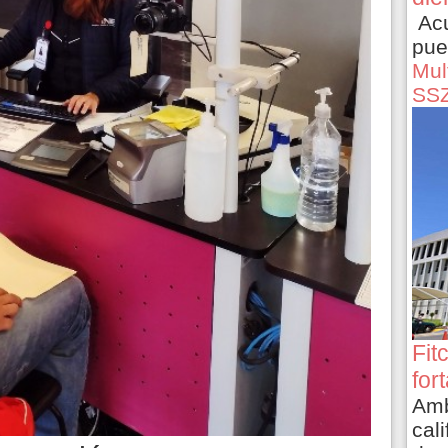
Acu
pue
Mult
SS
Fit
for
Amb
cali