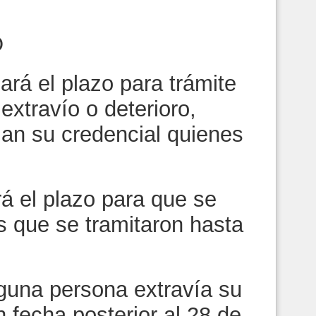
O
ará el plazo para trámite
extravío o deterioro,
an su credencial quienes
á el plazo para que se
s que se tramitaron hasta
lguna persona extravía su
n fecha posterior al 28 de