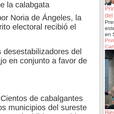
de la calabgata
Pri
del
or Noria de Ángeles, la
Pre
ito electoral recibió el
est
en 
Pri
Cam
s desestabilizadores del
jo en conjunto a favor de
 Cientos de cabalgantes
os municipios del sureste
Bie