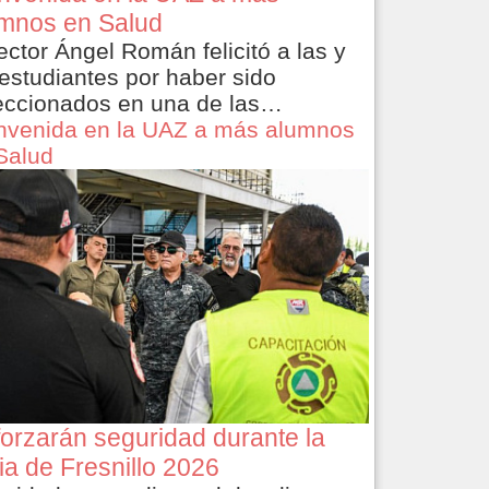
mnos en Salud
rector Ángel Román felicitó a las y
 estudiantes por haber sido
eccionados en una de las…
nvenida en la UAZ a más alumnos
Salud
orzarán seguridad durante la
ia de Fresnillo 2026