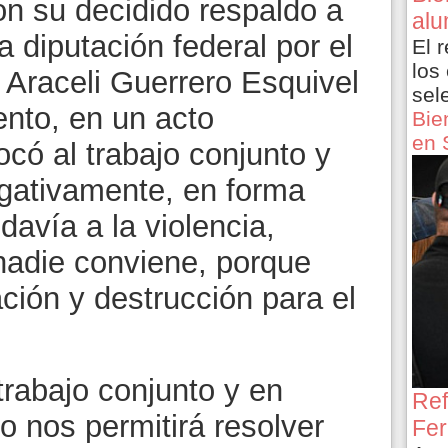
n su decidido respaldo a
alu
a diputación federal por el
El 
los
l, Araceli Guerrero Esquivel
sel
ento, en un acto
Bie
en 
ocó al trabajo conjunto y
gativamente, en forma
davía a la violencia,
nadie conviene, porque
ción y destrucción para el
 trabajo conjunto y en
Ref
o nos permitirá resolver
Fer