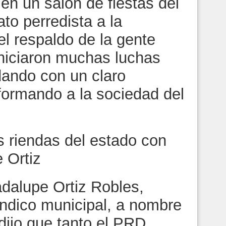
 en un salón de fiestas del
to perredista a la
l respaldo de la gente
niciaron muchas luchas
dando con un claro
formando a la sociedad del
s riendas del estado con
 Ortiz
dalupe Ortiz Robles,
síndico municipal, a nombre
dijo que tanto el PRD