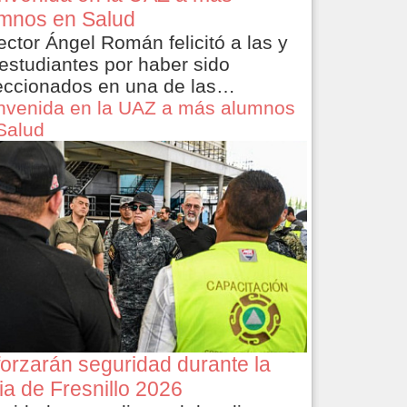
mnos en Salud
rector Ángel Román felicitó a las y
 estudiantes por haber sido
eccionados en una de las…
nvenida en la UAZ a más alumnos
Salud
orzarán seguridad durante la
ia de Fresnillo 2026