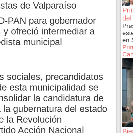
istas de Valparaíso
Pri
del
RD-PAN para gobernador
Pre
 y ofreció intermediar a
est
en 
edista municipal
Pri
Cam
s sociales, precandidatos
de esta municipalidad se
nsolidar la candidatura de
la gubernatura del estado
de la Revolución
tido Acción Nacional
Bie