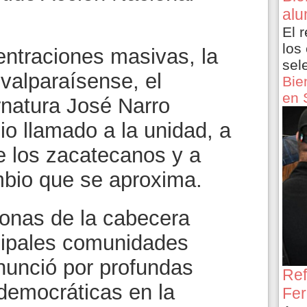
alu
El 
los
ntraciones masivas, la
sel
 valparaísense, el
Bie
en 
rnatura José Narro
o llamado a la unidad, a
e los zacatecanos y a
ambio que se aproxima.
onas de la cabecera
ncipales comunidades
nunció por profundas
Ref
 democráticas en la
Fer