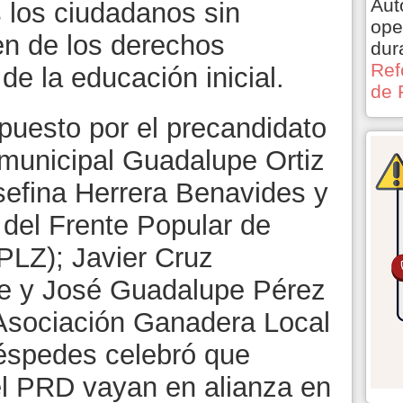
Aut
s los ciudadanos sin
ope
ten de los derechos
dur
Ref
de la educación inicial.
de 
uesto por el precandidato
 municipal Guadalupe Ortiz
sefina Herrera Benavides y
s del Frente Popular de
PLZ); Javier Cruz
te y José Guadalupe Pérez
a Asociación Ganadera Local
éspedes celebró que
l PRD vayan en alianza en