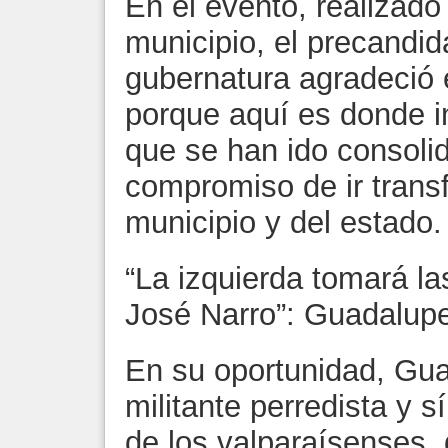
En el evento, realizado
municipio, el precandida
gubernatura agradeció e
porque aquí es donde i
que se han ido consoli
compromiso de ir trans
municipio y del estado.
“La izquierda tomará la
José Narro”: Guadalupe
En su oportunidad, Gua
militante perredista y 
de los valparaísenses, 