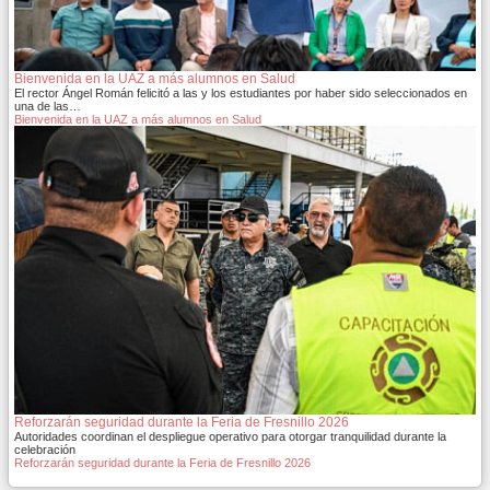
Bienvenida en la UAZ a más alumnos en Salud
El rector Ángel Román felicitó a las y los estudiantes por haber sido seleccionados en
una de las…
Bienvenida en la UAZ a más alumnos en Salud
Reforzarán seguridad durante la Feria de Fresnillo 2026
Autoridades coordinan el despliegue operativo para otorgar tranquilidad durante la
celebración
Reforzarán seguridad durante la Feria de Fresnillo 2026