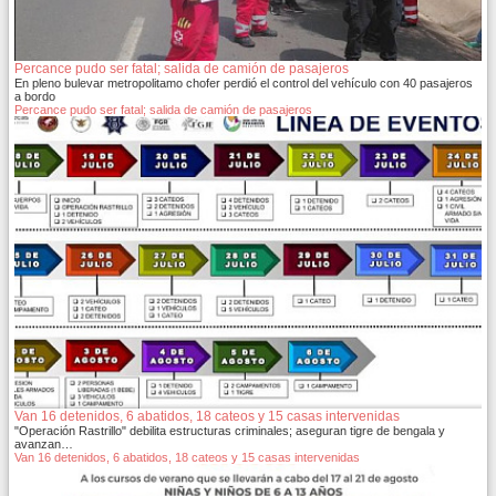
Percance pudo ser fatal; salida de camión de pasajeros
En pleno bulevar metropolitamo chofer perdió el control del vehículo con 40 pasajeros
a bordo
Percance pudo ser fatal; salida de camión de pasajeros
Van 16 detenidos, 6 abatidos, 18 cateos y 15 casas intervenidas
"Operación Rastrillo" debilita estructuras criminales; aseguran tigre de bengala y
avanzan…
Van 16 detenidos, 6 abatidos, 18 cateos y 15 casas intervenidas